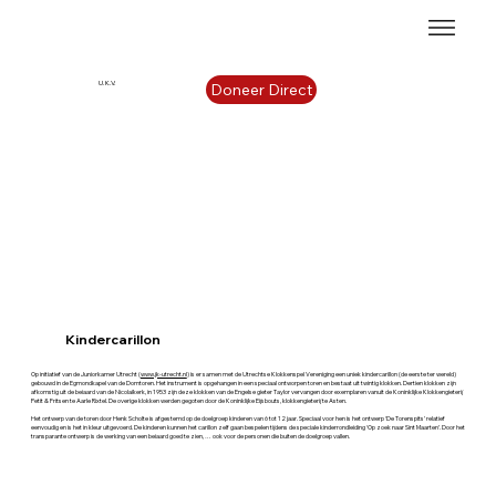
U.K.V.
Doneer Direct
Kindercarillon
Op initiatief van de Juniorkamer Utrecht (
www.jk-utrecht.nl
) is er samen met de Utrechtse Klokkenspel Vereniging een uniek kindercarillon (de eerste ter wereld)
gebouwd in de Egmondkapel van de Domtoren. Het instrument is opgehangen in een speciaal ontworpen toren en bestaat uit twintig klokken. Dertien klokken zijn
afkomstig uit de beiaard van de Nicolaïkerk, in 1953 zijn deze klokken van de Engelse gieter Taylor vervangen door exemplaren vanuit de Koninklijke Klokkengieterij
Petit & Fritsen te Aarle Rixtel. De overige klokken werden gegoten door de Koninklijke Eijsbouts, klokkengieterij te Asten.
Het ontwerp van de toren door Henk Scholte is afgestemd op de doelgroep kinderen van 6 tot 12 jaar. Speciaal voor hen is het ontwerp ‘De Torenspits’ relatief
eenvoudig en is het in kleur uitgevoerd. De kinderen kunnen het carillon zelf gaan bespelen tijdens de speciale kinderrondleiding ‘Op zoek naar Sint Maarten’. Door het
transparante ontwerp is de werking van een beiaard goed te zien, … ook voor de personen die buiten de doelgroep vallen.