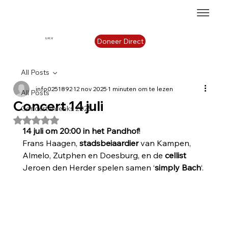
U.K.V.
Doneer Direct
All Posts
info0251892
12 nov 2025
1 minuten om te lezen
All Posts
Concert 14 juli
Concertenreeks 2025
Beoordeeld met NaN uit 5 sterren.
14 juli om 20:00 in het Pandhof
!
Frans Haagen, 
stadsbeiaardier 
van Kampen, 
Almelo, Zutphen en Doesburg, en de 
cellist 
Jeroen den Herder spelen samen ‘
simply Bach
‘.