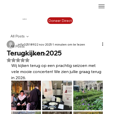
U.K.V.
Doneer Direct
All Posts
info0251892
2 nov 2025
1 minuten om te lezen
All Posts
Terugkijken 2025
Concertenreeks 2025
Beoordeeld met NaN uit 5 sterren.
Wij kijken terug op een prachtig seizoen met 
vele mooie concerten! We zien jullie graag terug 
in 2026.