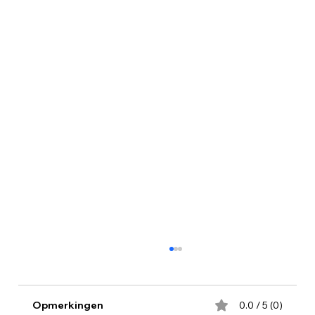
Van oed tot klokkentoren — een
Syrische klank boven Utrecht
RTV-Utrecht en AD schreven een leuk artikel
Opmerkingen
0.0 / 5 (0)