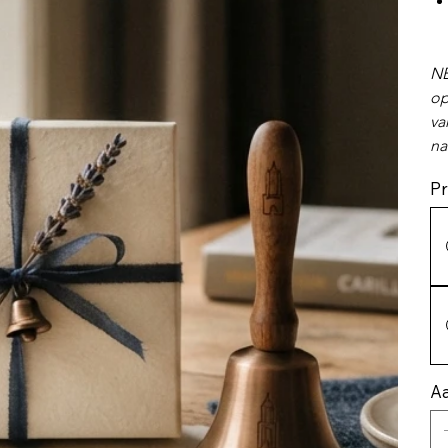
NB
op
va
na
Pr
Aa