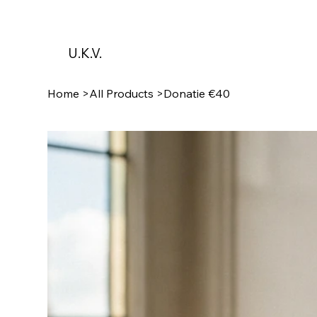
U.K.V.
Home
>
All Products
>
Donatie €40