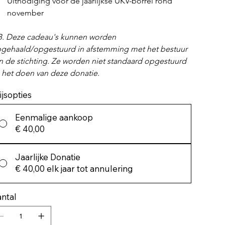
Uitnodiging voor de jaarlijkse UKV-borrel rond 
november
. Deze cadeau's kunnen worden 
gehaald/opgestuurd in afstemming met het bestuur 
n de stichting. Ze worden niet standaard opgestuurd 
 het doen van deze donatie.
ijsopties
Eenmalige aankoop
€ 40,00
Jaarlijke Donatie
€ 40,00
elk jaar tot annulering
ntal