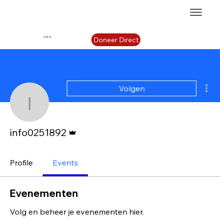
U.K.V.
Doneer Direct
Mee
Volgen
info0251892
Beheerder
info0251892
Profile
Events
Evenementen
Volg en beheer je evenementen hier.