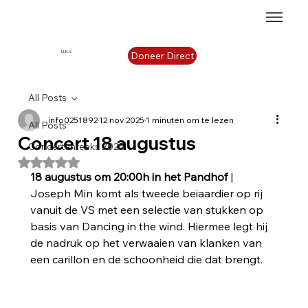
U.K.V.
Doneer Direct
All Posts
info0251892
12 nov 2025
1 minuten om te lezen
All Posts
Concert 18 augustus
Concertenreeks 2025
Beoordeeld met NaN uit 5 sterren.
18 augustus om 20:00h in het Pandhof 
| 
Joseph Min komt als tweede beiaardier op rij 
vanuit de VS met een selectie van stukken op 
basis van Dancing in the wind. Hiermee legt hij 
de nadruk op het verwaaien van klanken van 
een carillon en de schoonheid die dat brengt.